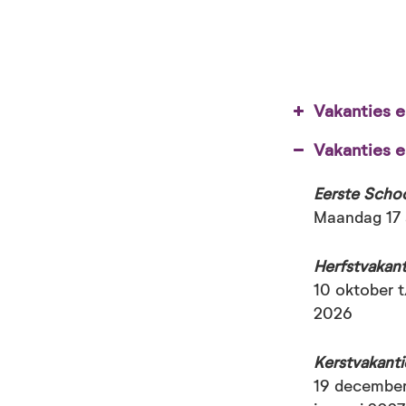
Vakanties e
Vakanties e
Eerste Scho
Maandag 17 
Herfstvakant
Eerste schoo
10 oktober 
2026
Herfstvakant
Kerstvakanti
19 december