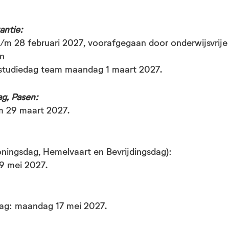
e:
antie:
t/m 28 februari 2027, voorafgegaan door onderwijsvrije
en
 studiedag team maandag 1 maart 2027.
antie:
g, Pasen:
m 29 maart 2027.
g, Pasen:
Koningsdag, Hemelvaart en Bevrijdingsdag):
 9 mei 2027.
(inclusief Koningsdag en Bevrijdingsdag)
dag: maandag 17 mei 2027.