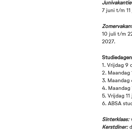
Hemelvaart:
Junivakantie
7 juni t/m 11
Zomervakant
Pinksteren:
10 juli t/m 
2027.
Junivakantie
Studiedage
1. Vrijdag 9
2. Maandag
Zomervakant
3. Maandag 4
4. Maandag 
5. Vrijdag 11
6. ABSA stud
Studiedagen 
Sinterklaas:
Kerstdiner:
d