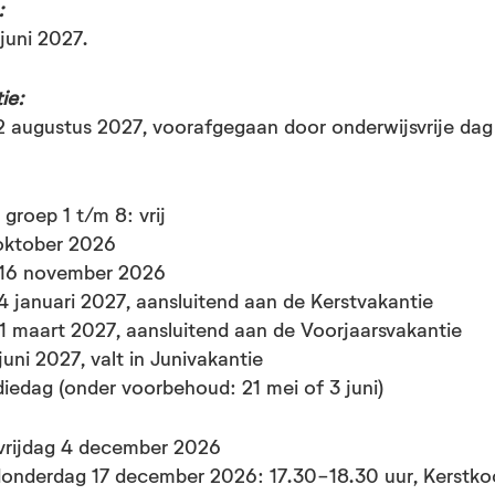
:
 juni 2027.
ie:
22 augustus 2027, voorafgegaan door onderwijsvrije dag v
:
n
groep 1 t/m 8: vrij
 oktober 2026
 16 november 2026
ie:
 januari 2027, aansluitend aan de Kerstvakantie
1 maart 2027, aansluitend aan de Voorjaarsvakantie
 juni 2027, valt in Junivakantie
iedag (onder voorbehoud: 21 mei of 3 juni)
voor het team: groep 1 t/m 8: vrij
vrijdag 4 december 2026
onderdag 17 december 2026: 17.30-18.30 uur, Kerstkoo