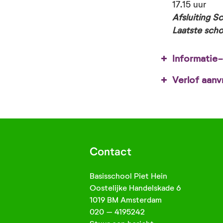
17.15 uur
Afsluiting S
Laatste sch
Informatie
Verlof aanv
Sinterklaas:
Kerstdiner:
Contact
Basisschool Piet Hein
Afsluiting S
Oostelijke Handelskade 6
1019 BM Amsterdam
020 – 4195242