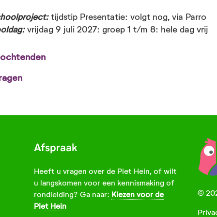
choolproject:
tijdstip Presentatie: volgt nog, via Parro
ooldag:
vrijdag 9 juli 2027: groep 1 t/m 8: hele dag vrij
-ochtenden
ragen
Afspraak
Heeft u vragen over de Piet Hein, of wilt
choolproject:
u langskomen voor een kennismaking of
© 202
rondleiding? Ga naar:
Kiezen voor de
Piet Hein
Priva