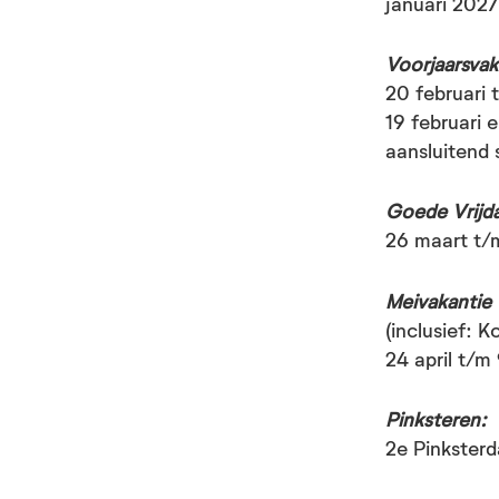
januari 2027
Kerstvakanti
Voorjaarsvak
20 februari 
19 februari 
aansluitend
Voorjaarsvak
Goede Vrijda
26 maart t/
Meivakantie
Goede Vrijda
(inclusief: 
24 april t/m
Meivakantie 
Pinksteren:
2e Pinkster