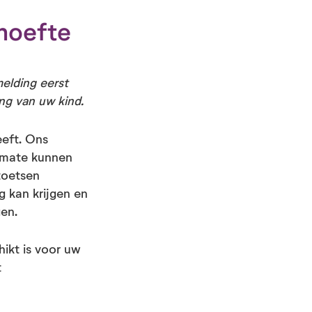
hoefte
elding eerst
ang van uw kind.
eeft. Ons
 mate kunnen
toetsen
g kan krijgen en
gen.
hikt is voor uw
t