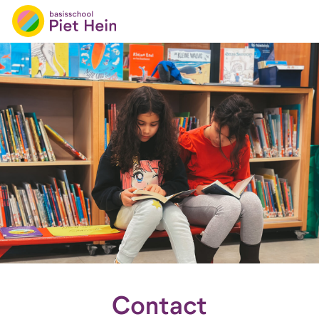
Basisschool Piet Hein
Skip
to
content
Contact